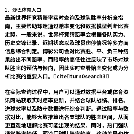
1、
沙巴体育入口
最新世界杯竞猜赔率实时查询及球队胜率分析全指
南，主要帮助球迷通过赔率变化和数据模型判断比赛
走势。一般来说，世界杯竞猜赔率会根据各队实力、
历史交锋记录、近期状态以及球员伤停情况等多方面
信息综合制定。博彩公司会对比赛胜、平、负三种结
果给出不同赔率，而赔率的高低往往反映了市场对球
队胜率的预估与倾向，因此实时查看赔率变化成为分
析比赛的重要入口。citeturn0search3
在实际查询过程中，用户可以通过数据平台或体育资
讯网站获取实时赔率更新，并结合球队战绩、排名、
进球效率以及防守数据进行综合判断。通过赔率与数
据对比，能够大致推算出各支球队的胜率区间，从而
更直观地理解比赛可能出现的结果。同时，热门强队
通常赔率较低，而冷门球队赔率较高，这种差异也体