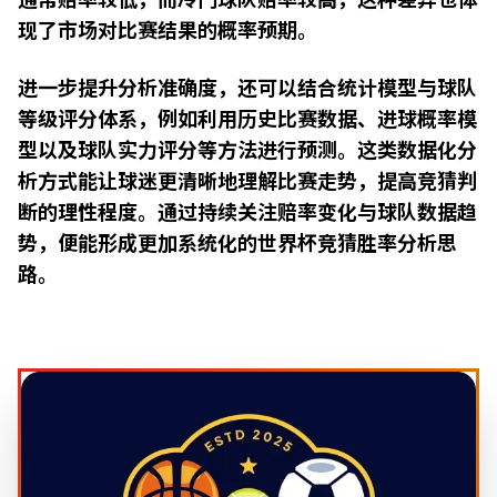
现了市场对比赛结果的概率预期。
进一步提升分析准确度，还可以结合统计模型与球队
等级评分体系，例如利用历史比赛数据、进球概率模
型以及球队实力评分等方法进行预测。这类数据化分
析方式能让球迷更清晰地理解比赛走势，提高竞猜判
断的理性程度。通过持续关注赔率变化与球队数据趋
势，便能形成更加系统化的世界杯竞猜胜率分析思
路。