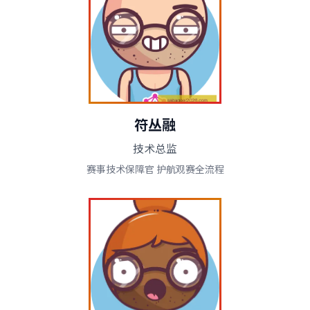
符丛融
技术总监
赛事技术保障官 护航观赛全流程