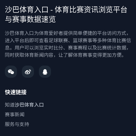
沙巴体育入口 - 体育比赛资讯浏览平台
与赛事数据速览
沙巴体育入口为体育爱好者提供简单便捷的平台访问方式，
进入平台后即可查看足球联赛、篮球赛事等多种体育比赛信
息。用户可以浏览实时比分、赛事赛程以及比赛统计数据，
同时获取体育新闻内容，让了解体育赛事变得更加方便。
快速链接
知道
沙巴体育入口
赛事新闻
服务与支持