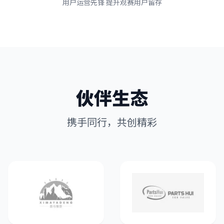
用户运营先锋 提升观赛用户留存
伙伴生态
携手同行，共创精彩